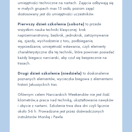
umiejętności techniczne na nartach. Zajęcia odbywają się
w małych grupach max 15 osób, poziom zajęć
dostosowany jest do umiejętności uczestników.
Pierwszy dzień szkolenia (sobota)
to przede
wszystkim nauka techniki klasycznej: krok
naprzemianstronny, bezkrok, jednokrok, zatrzymywanie
się, zjazdy, wychodzenie z toru, podbieganie,
wyprzedzanie, umiejetność wstawania, czyli elementy
charakterystyczne dla tej techniki, które powinien posiadać
każdy biegacz narciarski, aby czuł się bezpiecznie na
trasach.
Drugi dzień szkolenia (niedziela)
to doskonalenie
poznanych elementów, wycieczka biegowa z elementami
historii Jakuszyckich tras.
Głównym celem Narciarskich Weekendów nie jest ilość
kilometrów,a praca nad techniką, ukształtowanie nawyków
i obycie z nartami. Szkolenie trwa dwa dni czyli łącznie
około 5-6 h. Prowadzone jest przez doświadczonych
instruktorów Monikę i Pawła.